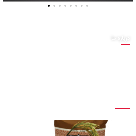
درباره ما
چاپ جلوه شهر به مدیریت محمود مهدی زاده متولد سال 1340
خورشیدی ، از پیشتازان صنعت چاپ کشور است . در سال 1366
با دیدگاه بایگانی کردن فرهنگ ها در هر نسل ، پا به عرصه
صنعت چاپ نهاده و تا به امروز برای احقاق اهداف خود تلاش
میکند .
آخرین مقالات