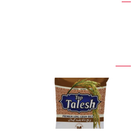
چاپ جلوه شهر به مدیریت محمود مهدی زاده متولد سال 1340
خورشیدی ، از پیشتازان صنعت چاپ کشور است . در سال 1366
با دیدگاه بایگانی کردن فرهنگ ها در هر نسل ، پا به عرصه
صنعت چاپ نهاده و تا به امروز برای احقاق اهداف خود تلاش
میکند .
آخرین مقالات