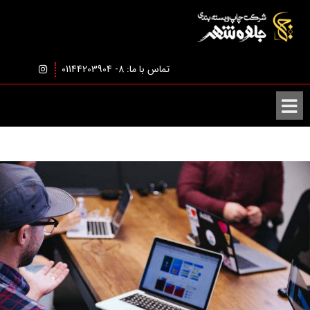
تماس با ما: 8- 01144203904